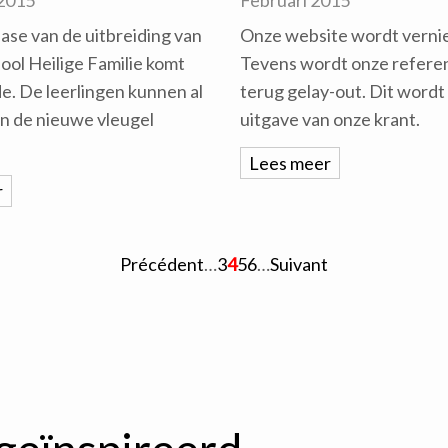
 2015
Februari 2015
ase van de uitbreiding van
Onze website wordt verni
ool Heilige Familie komt
Tevens wordt onze refere
nde. De leerlingen kunnen al
terug gelay-out. Dit wordt
an de nieuwe vleugel
uitgave van onze krant.
Lees meer
r
Précédent
…
3
4
5
6
…
Suivant