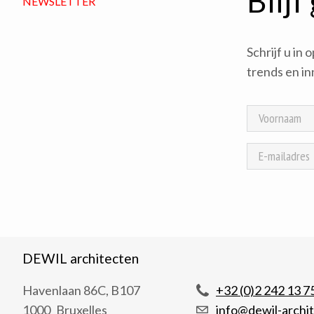
Blijf
NEWSLETTER
Schrijf u in
trends en in
DEWIL architecten
+32 (0)2 242 13 7
Havenlaan 86C, B107
info@dewil-archi
1000
Bruxelles