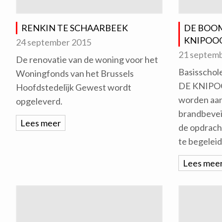
RENKIN TE SCHAARBEEK
DE BOO
KNIPOOG
24 september 2015
21 septem
De renovatie van de woning voor het
Basissch
Woningfonds van het Brussels
DE KNIPOO
Hoofdstedelijk Gewest wordt
worden aan
opgeleverd.
brandbevei
Lees meer
de opdracht
te begeleid
Lees mee