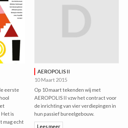
AEROPOLIS II
10 Maart 2015
de eerste
Op 10 maart tekenden wij met
hool
AEROPOLIS II vzw het contract voor
et
de inrichting van vier verdiepingen in
 Het is
hun passief bureelgebouw.
at mag echt
Lees meer