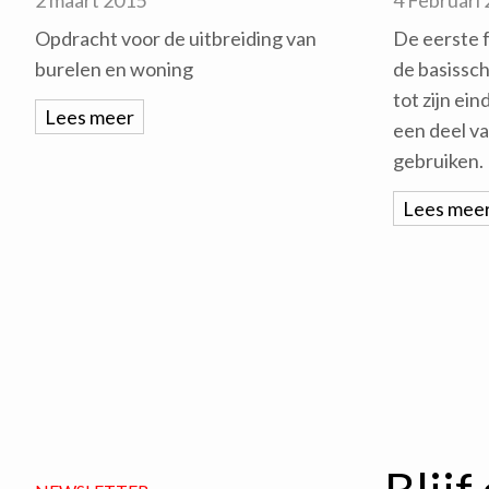
2 maart 2015
4 Februari
Opdracht voor de uitbreiding van
De eerste f
burelen en woning
de basissch
tot zijn ei
Lees meer
een deel v
gebruiken.
Lees mee