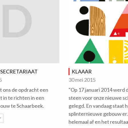
 SECRETARIAAT
KLAAAR
5
30 mei 2015
 ons de opdracht een
"Op 17 januari 2014 werd 
t in te richten in een
steen voor onze nieuwe sc
bouw te Schaarbeek.
gelegd. En vandaag staat h
splinternieuwe gebouw er.
r
helemaal af en het resulta