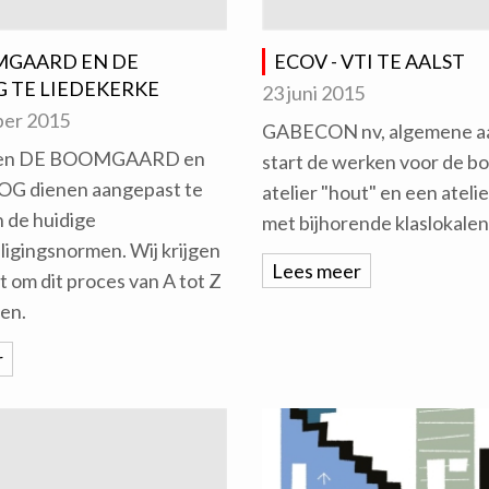
MGAARD EN DE
ECOV - VTI TE AALST
 TE LIEDEKERKE
23 juni 2015
ber 2015
GABECON nv, algemene a
olen DE BOOMGAARD en
start de werken voor de b
G dienen aangepast te
atelier "hout" en een ateli
 de huidige
met bijhorende klaslokalen
ligingsnormen. Wij krijgen
Lees meer
 om dit proces van A tot Z
en.
r