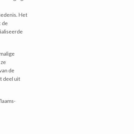
iedenis. Het
: de
aliseerde
rmalige
 ze
 van de
 deel uit
Vlaams-