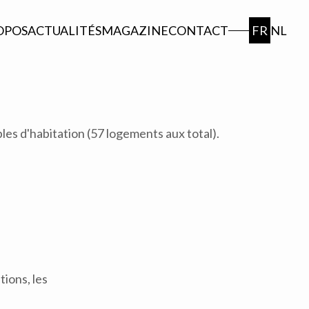
OPOS
ACTUALITÉS
MAGAZINE
CONTACT
FR
NL
s d'habitation (57 logements aux total).
ions, les